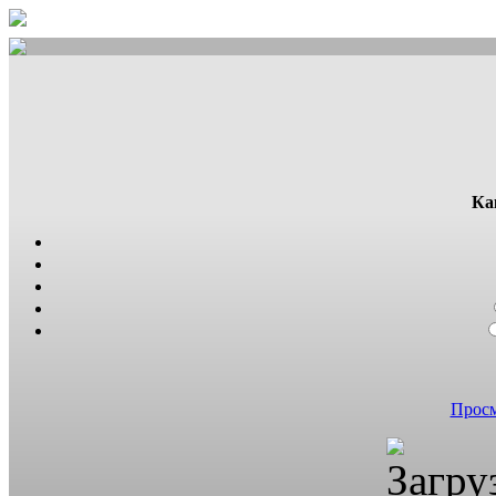
Ка
Просм