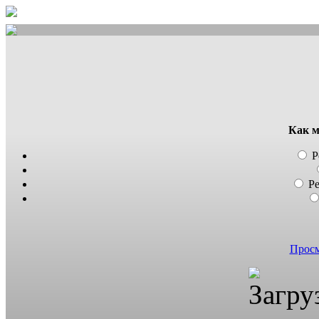
Как м
Р
Р
Просм