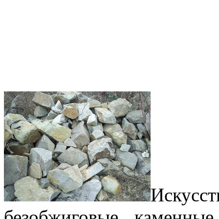
Искус
безобжиговые каменные