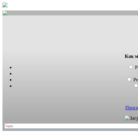
Как м
Р
Р
Просм