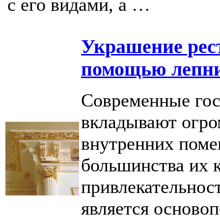
с его видами, а …
Украшение рест
помощью лепн
Современные гос
вкладывают огро
внутренних поме
большинства их к
привлекательност
является осново