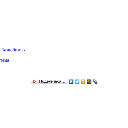
себя любимых
стема
Поделиться…