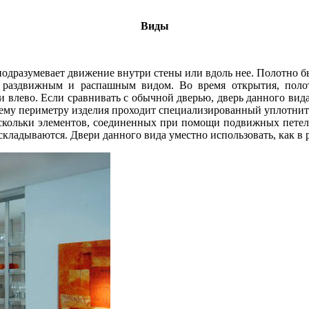
Виды
одразумевает движение внутри стены или вдоль нее. Полотно б
у раздвижным и распашным видом. Во время открытия, полот
 влево. Если сравнивать с обычной дверью, дверь данного вида
сему периметру изделия проходит специализированный уплотнит
ескольки элементов, соединенных при помощи подвижных петель
и складываются. Двери данного вида уместно использовать, как в