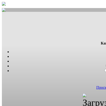
Ка
Просм