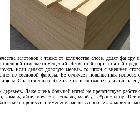
ачества заготовок а также от количества слоев, делят фанеру 
во внешней отделке помещений. Четвертый сорт и пятый предн
ируют. Если делают дорогую мебель, то щпон с внешней сторо
енно из сосновой фанеры. Ее отличает повышенная износосто
ищена. Она отлично сгибается, что не оказывает влияние на ее 
 деревьев. Даже очень большой изгиб не препятствует работе 
а, камару, айпе, махагон, гонкало, мербау, зебрано и пр. В 
обностью в процессе применения менять свой светло-коричневый 