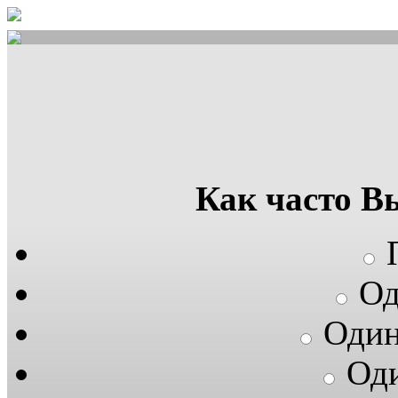
Как часто В
Од
Один
Оди