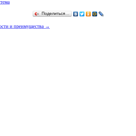
стема
Поделиться…
ости и преимущества
→