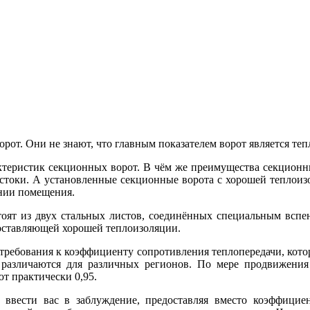
от. Они не знают, что главным показателем ворот является теп
ктеристик секционных ворот. В чём же преимущества секционны
стоки. А установленные секционные ворота с хорошей теплои
ении помещения.
тоят из двух стальных листов, соединённых специальным вспе
составляющей хорошей теплоизоляции.
ь требования к коэффициенту сопротивления теплопередачи, кото
 различаются для различных регионов. По мере продвижения
т практически 0,95.
 ввести вас в заблуждение, предоставляя вместо коэффици