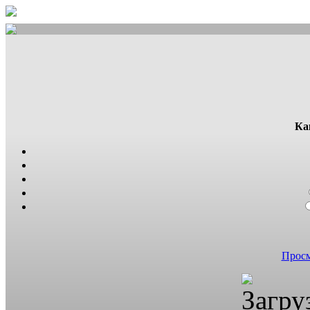
Ка
Просм