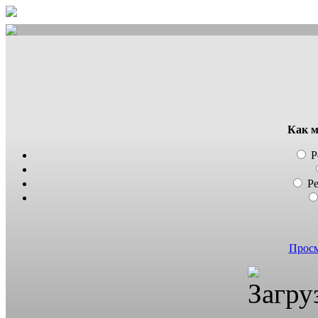
Как м
Р
Р
Просм