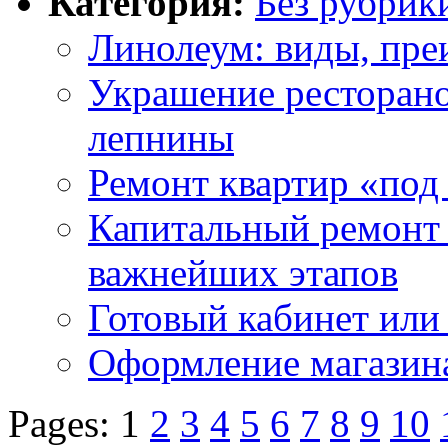
Категория:
Без рубрик
Линолеум: виды, пре
Украшение ресторан
лепнины
Ремонт квартир «под
Капитальный ремонт 
важнейших этапов
Готовый кабинет или
Оформление магазин
Pages: 1
2
3
4
5
6
7
8
9
10