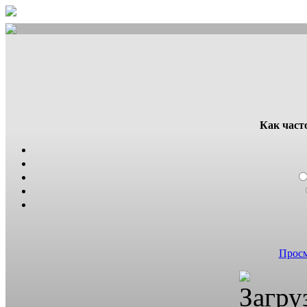
Как част
Просм