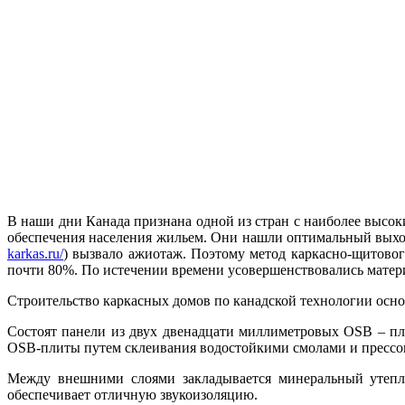
В наши дни Канада признана одной из стран с наиболее высок
обеспечения населения жильем. Они нашли оптимальный выход,
karkas.ru/
) вызвало ажиотаж. Поэтому метод каркасно-щитово
почти 80%. По истечении времени усовершенствовались материа
Строительство каркасных домов по канадской технологии осно
Состоят панели из двух двенадцати миллиметровых OSB – пл
OSB-плиты путем склеивания водостойкими смолами и прессо
Между внешними слоями закладывается минеральный утепли
обеспечивает отличную звукоизоляцию.