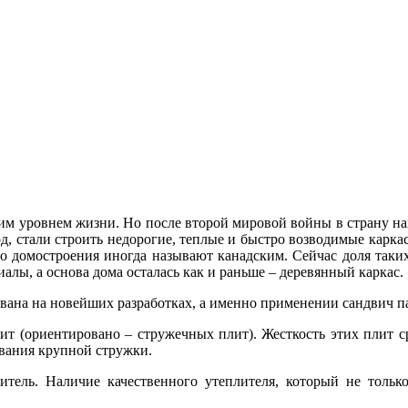
им уровнем жизни. Но после второй мировой войны в страну на
 стали строить недорогие, теплые и быстро возводимые каркас
го домостроения иногда называют канадским. Сейчас доля так
лы, а основа дома осталась как и раньше – деревянный каркас.
вана на новейших разработках, а именно применении сандвич п
ит (ориентировано – стружечных плит). Жесткость этих плит с
вания крупной стружки.
тель. Наличие качественного утеплителя, который не тольк