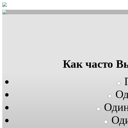
Как часто В
Од
Один
Оди