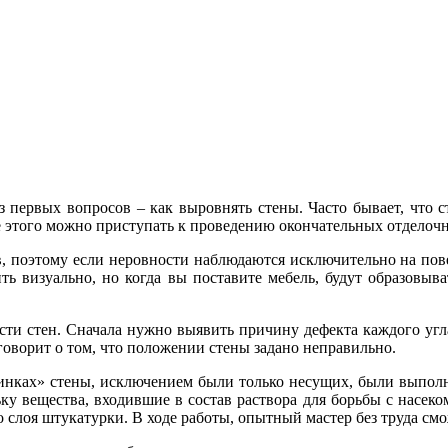
з первых вопросов – как выровнять стены. Часто бывает, что с
 этого можно приступать к проведению окончательных отделочн
поэтому если неровности наблюдаются исключительно на повер
ть визуально, но когда вы поставите мебель, будут образовыв
сти стен. Сначала нужно выявить причину дефекта каждого уг
говорит о том, что положении стены задано неправильно.
инках» стены, исключением были только несущих, были выполне
ку вещества, входившие в состав раствора для борьбы с насек
о слоя штукатурки. В ходе работы, опытный мастер без труда см