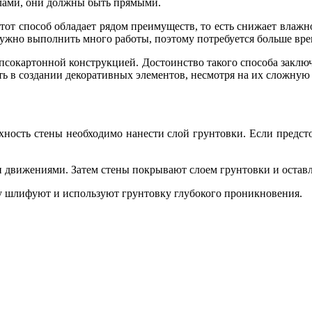
глами, они должны быть прямыми.
от способ обладает рядом преимуществ, то есть снижает влажно
 нужно выполнить много работы, поэтому потребуется больше вр
ипсокартонной конструкцией. Достоинство такого способа заключ
ть в создании декоративных элементов, несмотря на их сложную
хность стены необходимо нанести слой грунтовки. Если предс
 движениями. Затем стены покрывают слоем грунтовки и остав
у шлифуют и используют грунтовку глубокого проникновения.