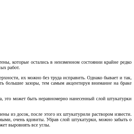
тены, которые остались в неизменном состоянии крайне редко
ых работ.
хности, их можно без труда исправить. Однако бывает и так,
ать большие зазоры, тем самым акцентируя внимание на браке
ла, это может быть неравномерно нанесенный слой штукатурки
ны из досок, после этого их штукатурили раствором извести.
омыми, очень ядовиты. Убрав слой штукатурки, можно забыть о
ожет выровнять все углы.