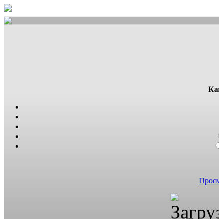
Ка
Просм